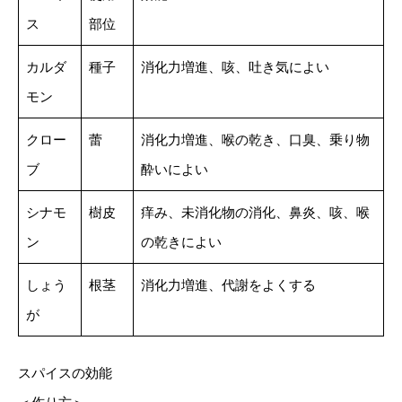
ス
部位
カルダ
種子
消化力増進、咳、吐き気によい
モン
クロー
蕾
消化力増進、喉の乾き、口臭、乗り物
ブ
酔いによい
シナモ
樹皮
痒み、未消化物の消化、鼻炎、咳、喉
ン
の乾きによい
しょう
根茎
消化力増進、代謝をよくする
が
スパイスの効能
＜作り方＞