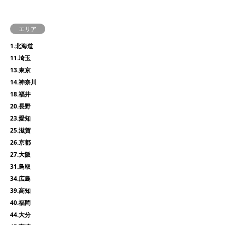
エリア
1.北海道
11.埼玉
13.東京
14.神奈川
18.福井
20.長野
23.愛知
25.滋賀
26.京都
27.大阪
31.鳥取
34.広島
39.高知
40.福岡
44.大分