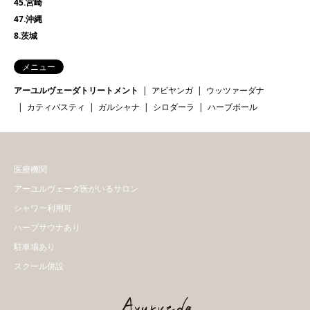
45.宮崎
47.沖縄
8.茨城
メニュー
アーユルヴェーダトリートメント
アビヤンガ
ウッツァーダナ
カティバスティ
ガルシャナ
シロダーラ
ハーブボール
医療機関
アーユルヴェーダ医がいるサロン
シャワー利用可
ハーブサウナあり
駐車場あり
スクール併設