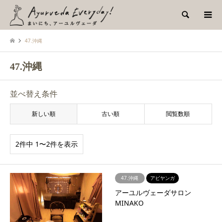
検索
47.沖縄
47.沖縄
並べ替え条件
新しい順
古い順
閲覧数順
2件中 1〜2件を表示
47.沖縄
アビヤンガ
アーユルヴェーダサロン
MINAKO