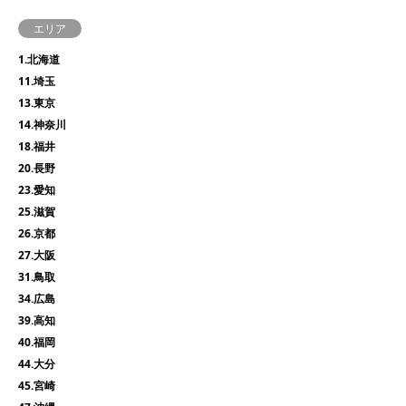
エリア
1.北海道
11.埼玉
13.東京
14.神奈川
18.福井
20.長野
23.愛知
25.滋賀
26.京都
27.大阪
31.鳥取
34.広島
39.高知
40.福岡
44.大分
45.宮崎