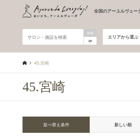
全国のアーユルヴェー
and
エリアから選ぶ
or
45.宮崎
45.宮崎
並べ替え条件
新しい順