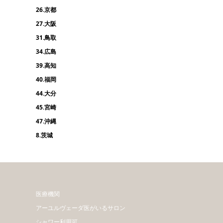
26.京都
27.大阪
31.鳥取
34.広島
39.高知
40.福岡
44.大分
45.宮崎
47.沖縄
8.茨城
医療機関
アーユルヴェーダ医がいるサロン
シャワー利用可