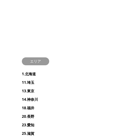
エリア
1.北海道
11.埼玉
13.東京
14.神奈川
18.福井
20.長野
23.愛知
25.滋賀