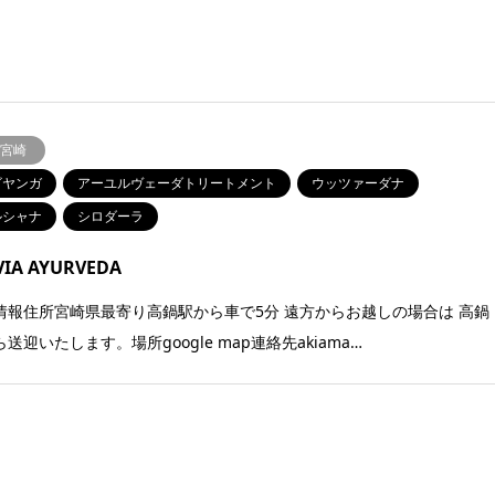
.宮崎
ビヤンガ
アーユルヴェーダトリートメント
ウッツァーダナ
ルシャナ
シロダーラ
VIA AYURVEDA
情報住所宮崎県最寄り高鍋駅から車で5分 遠方からお越しの場合は 高鍋
送迎いたします。場所google map連絡先akiama…