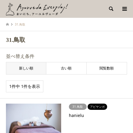
検索
31.鳥取
31.鳥取
並べ替え条件
新しい順
古い順
閲覧数順
1件中 1件を表示
31.鳥取
アビヤンガ
hanielu