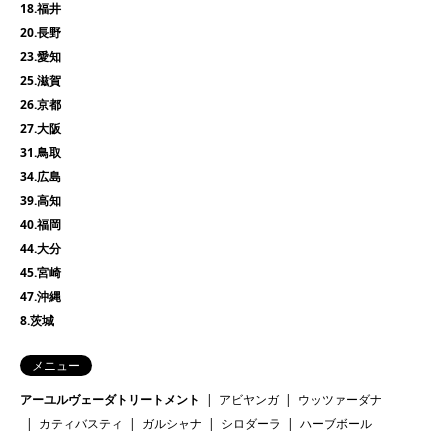
18.福井
20.長野
23.愛知
25.滋賀
26.京都
27.大阪
31.鳥取
34.広島
39.高知
40.福岡
44.大分
45.宮崎
47.沖縄
8.茨城
メニュー
アーユルヴェーダトリートメント
アビヤンガ
ウッツァーダナ
カティバスティ
ガルシャナ
シロダーラ
ハーブボール