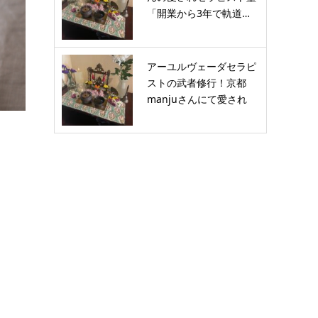
「開業から3年で軌道…
アーユルヴェーダセラピ
ストの武者修行！京都
manjuさんにて愛され
セ…