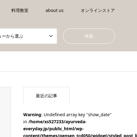
料理教室
about us
オンラインストア
ューから選ぶ
最近の記事
Warning
: Undefined array key "show_date"
in
/home/xs527233/ayurveda-
everyday.jp/public_html/wp-
content/themes/gensen_tcd050/widget/styled_post_l