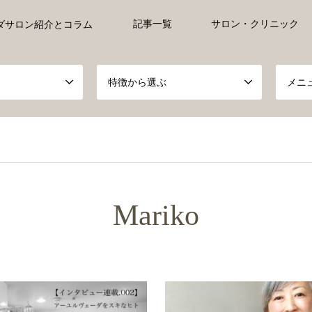
記事一覧
サロン・クリニック
ダサロン紹介とコラム
特徴から選ぶ
メニ
xs527233/ayurveda-everyday.jp/public_html/wp-content/them
Mariko
ull in
/home/xs527233/ayurveda-everyday.jp/public_html/wp-c