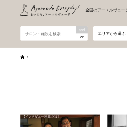
全国のアーユルヴェー
and
エリアから選ぶ
or
Warning
: Undefined variable $queried_object in
/home/
Warning
: Attempt to read property "display_name" on n