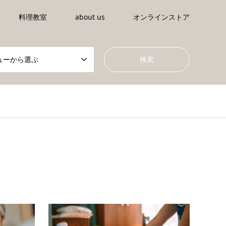
料理教室
about us
オンラインストア
ューから選ぶ
es/gensen_tcd050/breadcrumb.php
on line
66
ontent/themes/gensen_tcd050/breadcrumb.php
on line
66