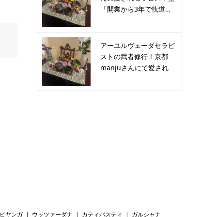
「開業から3年で軌道…
アーユルヴェーダセラピ
ストの武者修行！京都
manjuさんにて愛され
セ…
ビヤンガ
ウッツァーダナ
カティバスティ
ガルシャナ