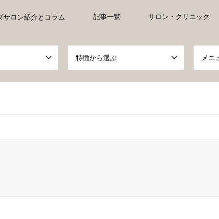
記事一覧
サロン・クリニック
ダサロン紹介とコラム
特徴から選ぶ
メニ
ct, false given in
/home/xs527233/ayurveda-everyday.jp/public_h