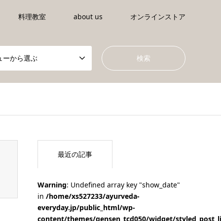
料理教室
about us
オンラインストア
ューから選ぶ
tml/wp-content/themes/gensen_tcd050/breadcrumb.php
on li
最近の記事
Warning
: Undefined array key "show_date"
in
/home/xs527233/ayurveda-
everyday.jp/public_html/wp-
content/themes/gensen_tcd050/widget/styled_post_l