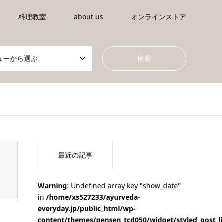
料理教室
about us
オンラインストア
ューから選ぶ
tml/wp-content/themes/gensen_tcd050/breadcrumb.php
on li
最近の記事
Warning
: Undefined array key "show_date"
in
/home/xs527233/ayurveda-
everyday.jp/public_html/wp-
content/themes/gensen_tcd050/widget/styled_post_l