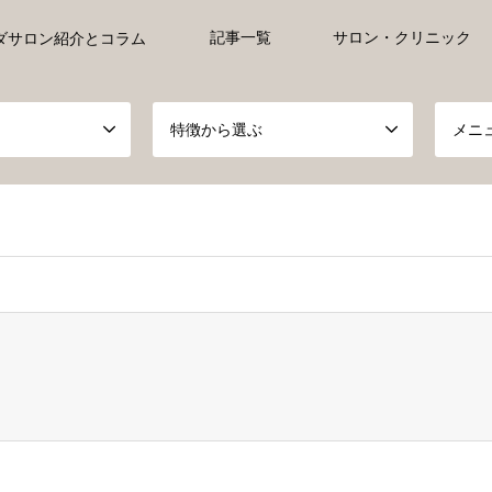
記事一覧
サロン・クリニック
ダサロン紹介とコラム
特徴から選ぶ
メニ
ct, false given in
/home/xs527233/ayurveda-everyday.jp/public_h