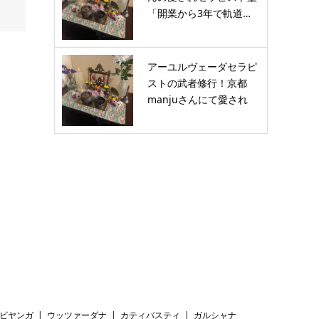
「開業から3年で軌道…
アーユルヴェーダセラピ
ストの武者修行！京都
manjuさんにて愛され
セ…
ビヤンガ
ウッツァーダナ
カティバスティ
ガルシャナ