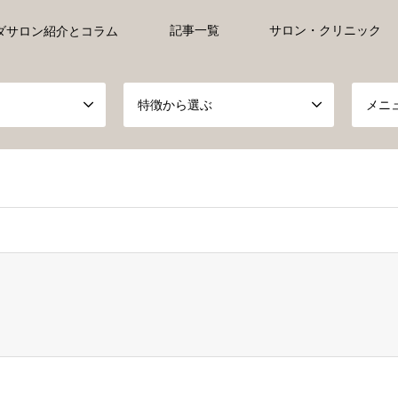
記事一覧
サロン・クリニック
ダサロン紹介とコラム
特徴から選ぶ
メニ
ct, false given in
/home/xs527233/ayurveda-everyday.jp/public_h