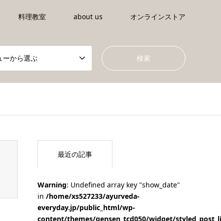
料理教室
about us
オンラインストア
ューから選ぶ
tml/wp-content/themes/gensen_tcd050/breadcrumb.php
on li
最近の記事
Warning
: Undefined array key "show_date"
in
/home/xs527233/ayurveda-
everyday.jp/public_html/wp-
content/themes/gensen_tcd050/widget/styled_post_l