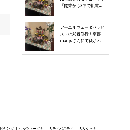
「開業から3年で軌道…
アーユルヴェーダセラピ
ストの武者修行！京都
manjuさんにて愛され
セ…
ビヤンガ
ウッツァーダナ
カティバスティ
ガルシャナ