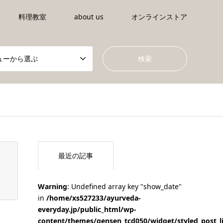
料理教室
about us
オンラインストア
ューから選ぶ
tml/wp-content/themes/gensen_tcd050/breadcrumb.php
on li
最近の記事
Warning
: Undefined array key "show_date"
in
/home/xs527233/ayurveda-
everyday.jp/public_html/wp-
content/themes/gensen_tcd050/widget/styled_post_l