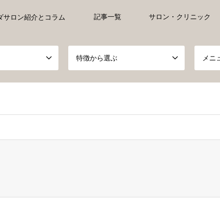
記事一覧
サロン・クリニック
ダサロン紹介とコラム
特徴から選ぶ
メニ
ct, false given in
/home/xs527233/ayurveda-everyday.jp/public_h