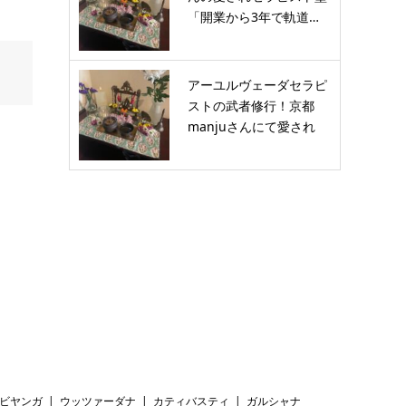
「開業から3年で軌道…
アーユルヴェーダセラピ
ストの武者修行！京都
manjuさんにて愛され
セ…
ビヤンガ
ウッツァーダナ
カティバスティ
ガルシャナ