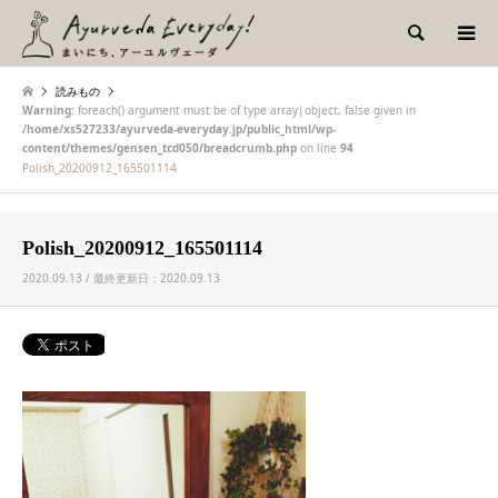
検索
読みもの
Warning
: foreach() argument must be of type array|object, false given in
/home/xs527233/ayurveda-everyday.jp/public_html/wp-
content/themes/gensen_tcd050/breadcrumb.php
on line
94
Polish_20200912_165501114
Polish_20200912_165501114
2020.09.13 / 最終更新日：2020.09.13