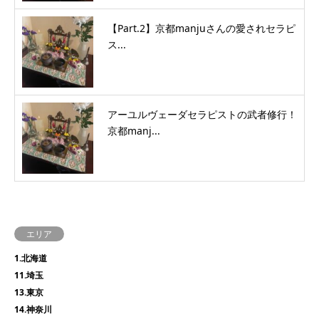
【Part.2】京都manjuさんの愛されセラピ
ス...
アーユルヴェーダセラピストの武者修行！
京都manj...
エリア
1.北海道
11.埼玉
13.東京
14.神奈川