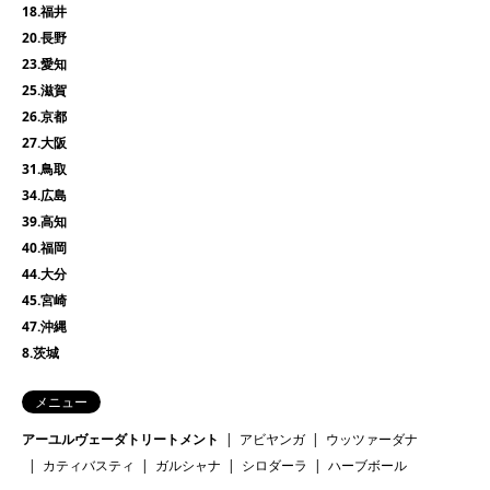
18.福井
20.長野
23.愛知
25.滋賀
26.京都
27.大阪
31.鳥取
34.広島
39.高知
40.福岡
44.大分
45.宮崎
47.沖縄
8.茨城
メニュー
アーユルヴェーダトリートメント
アビヤンガ
ウッツァーダナ
カティバスティ
ガルシャナ
シロダーラ
ハーブボール