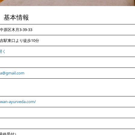
基本情報
原区木月3-39-33
吉駅東口より徒歩10分
を開く
da@gmail.com
uwan-ayurveda.com/
0（最終受付）