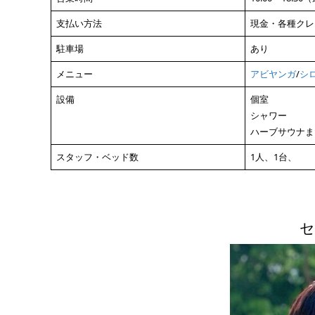
支払い方法
現金・各種クレ
駐車場
あり
メニュー
アビヤンガ
/
シ
設備
個室
シャワー
ハーブサウナま
スタッフ・ベッド数
1人、1台、
セ