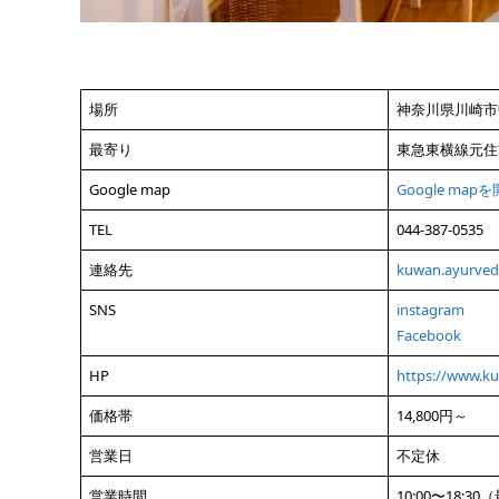
場所
神奈川県川崎市中
最寄り
東急東横線元住
Google map
Google map
TEL
044-387-0535
連絡先
kuwan.ayurve
SNS
instagram
Facebook
HP
https://www.k
価格帯
14,800円～
営業日
不定休
営業時間
10:00〜18:3