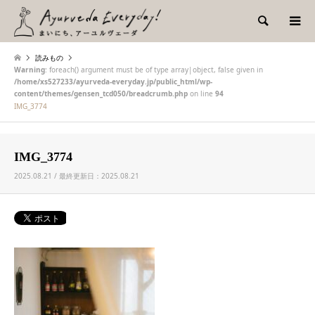
検索
読みもの
Warning
: foreach() argument must be of type array|object, false given in
/home/xs527233/ayurveda-everyday.jp/public_html/wp-
content/themes/gensen_tcd050/breadcrumb.php
on line
94
IMG_3774
IMG_3774
2025.08.21 / 最終更新日：2025.08.21