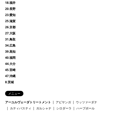
18.福井
20.長野
23.愛知
25.滋賀
26.京都
27.大阪
31.鳥取
34.広島
39.高知
40.福岡
44.大分
45.宮崎
47.沖縄
8.茨城
メニュー
アーユルヴェーダトリートメント
アビヤンガ
ウッツァーダナ
カティバスティ
ガルシャナ
シロダーラ
ハーブボール