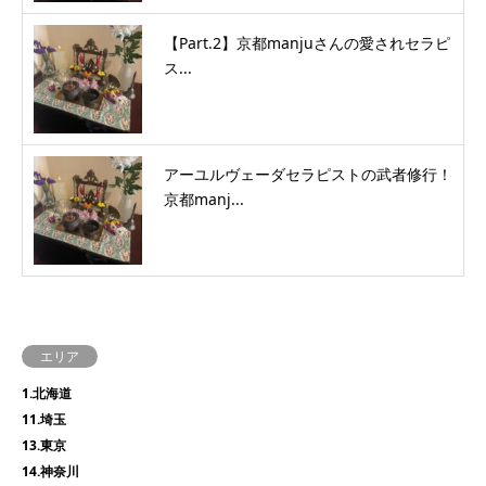
【Part.2】京都manjuさんの愛されセラピ
ス...
アーユルヴェーダセラピストの武者修行！
京都manj...
エリア
1.北海道
11.埼玉
13.東京
14.神奈川