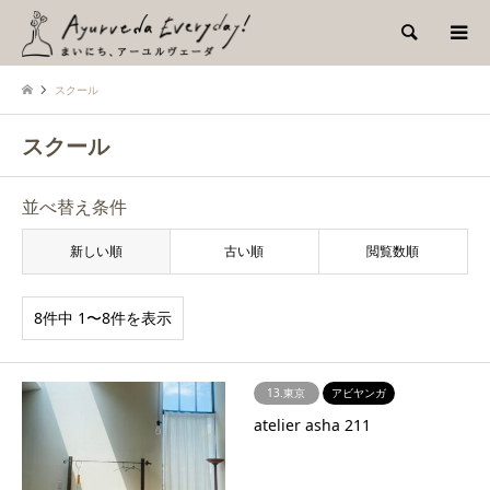
検索
スクール
スクール
並べ替え条件
新しい順
古い順
閲覧数順
8件中 1〜8件を表示
13.東京
アビヤンガ
atelier asha 211