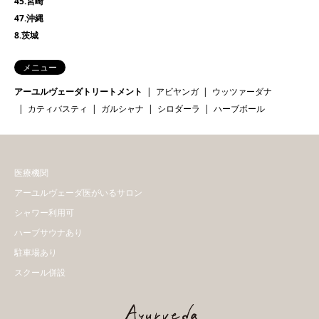
45.宮崎
47.沖縄
8.茨城
メニュー
アーユルヴェーダトリートメント
アビヤンガ
ウッツァーダナ
カティバスティ
ガルシャナ
シロダーラ
ハーブボール
医療機関
アーユルヴェーダ医がいるサロン
シャワー利用可
ハーブサウナあり
駐車場あり
スクール併設