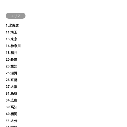
エリア
1.北海道
11.埼玉
13.東京
14.神奈川
18.福井
20.長野
23.愛知
25.滋賀
26.京都
27.大阪
31.鳥取
34.広島
39.高知
40.福岡
44.大分