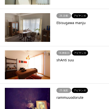
26.京都
アビヤンガ
Ebisugawa manju
14.神奈川
アビヤンガ
shAnti suu
25.滋賀
アビヤンガ
rammuuodorute