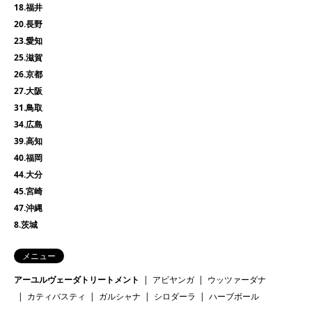
18.福井
20.長野
23.愛知
25.滋賀
26.京都
27.大阪
31.鳥取
34.広島
39.高知
40.福岡
44.大分
45.宮崎
47.沖縄
8.茨城
メニュー
アーユルヴェーダトリートメント
アビヤンガ
ウッツァーダナ
カティバスティ
ガルシャナ
シロダーラ
ハーブボール