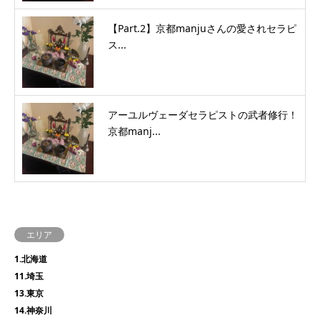
【Part.2】京都manjuさんの愛されセラピ
ス...
アーユルヴェーダセラピストの武者修行！
京都manj...
エリア
1.北海道
11.埼玉
13.東京
14.神奈川