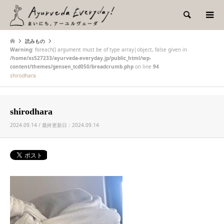
検索
読みもの
Warning
: foreach() argument must be of type array|object, false given in
/home/xs527233/ayurveda-everyday.jp/public_html/wp-
content/themes/gensen_tcd050/breadcrumb.php
on line
94
shirodhara
shirodhara
2024.09.14 / 最終更新日：2024.09.14