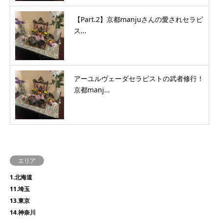
【Part.2】京都manjuさんの愛されセラピ
ス...
アーユルヴェーダセラピストの武者修行！
京都manj...
エリア
1.北海道
11.埼玉
13.東京
14.神奈川