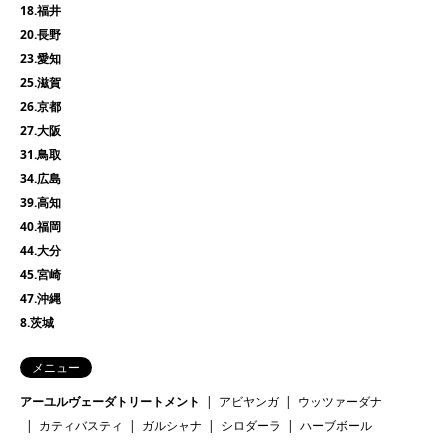
18.福井
20.長野
23.愛知
25.滋賀
26.京都
27.大阪
31.鳥取
34.広島
39.高知
40.福岡
44.大分
45.宮崎
47.沖縄
8.茨城
メニュー
アーユルヴェーダトリートメント
アビヤンガ
ウッツァーダナ
カティバスティ
ガルシャナ
シロダーラ
ハーブボール