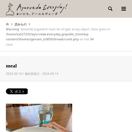
検索
読みもの
Warning
: foreach() argument must be of type array|object, false given in
/home/xs527233/ayurveda-everyday.jp/public_html/wp-
content/themes/gensen_tcd050/breadcrumb.php
on line
94
meal
meal
2024.09.14 / 最終更新日：2024.09.14