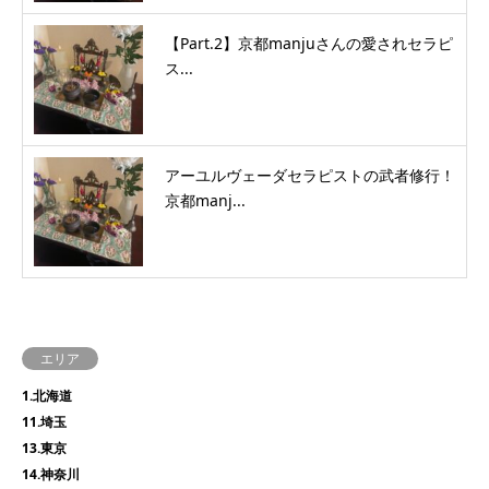
【Part.2】京都manjuさんの愛されセラピ
ス...
アーユルヴェーダセラピストの武者修行！
京都manj...
エリア
1.北海道
11.埼玉
13.東京
14.神奈川