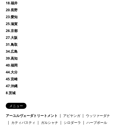
18.福井
20.長野
23.愛知
25.滋賀
26.京都
27.大阪
31.鳥取
34.広島
39.高知
40.福岡
44.大分
45.宮崎
47.沖縄
8.茨城
メニュー
アーユルヴェーダトリートメント
アビヤンガ
ウッツァーダナ
カティバスティ
ガルシャナ
シロダーラ
ハーブボール