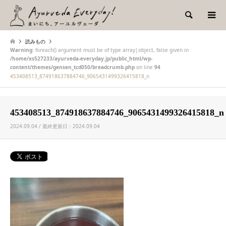
検索
読みもの
Warning
: foreach() argument must be of type array|object, false given in
/home/xs527233/ayurveda-everyday.jp/public_html/wp-
content/themes/gensen_tcd050/breadcrumb.php
on line
94
453408513_874918637884746_9065431499326415818_n
453408513_874918637884746_9065431499326415818_n
2024.09.04 / 最終更新日：2024.09.04