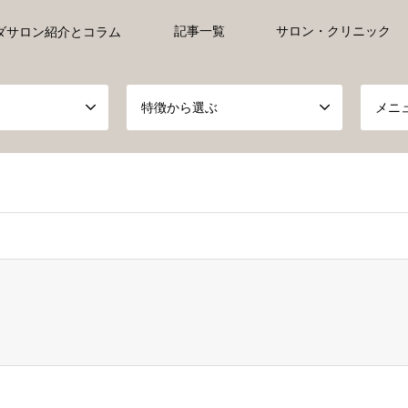
記事一覧
サロン・クリニック
ダサロン紹介とコラム
特徴から選ぶ
メニ
ct, false given in
/home/xs527233/ayurveda-everyday.jp/public_h