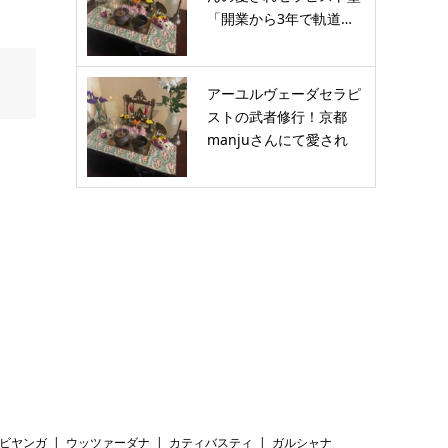
「開業から3年で軌道…
アーユルヴェーダセラピ
ストの武者修行！京都
manjuさんにて愛され
セ…
ビヤンガ
ウッツァーダナ
カティバスティ
ガルシャナ