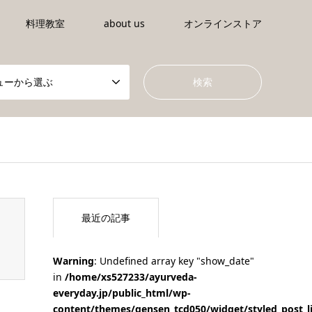
料理教室
about us
オンラインストア
ューから選ぶ
tml/wp-content/themes/gensen_tcd050/breadcrumb.php
on li
最近の記事
Warning
: Undefined array key "show_date"
in
/home/xs527233/ayurveda-
everyday.jp/public_html/wp-
content/themes/gensen_tcd050/widget/styled_post_l