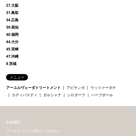
27.大阪
31.鳥取
34.広島
39.高知
40.福岡
44.大分
45.宮崎
47.沖縄
8.茨城
メニュー
アーユルヴェーダトリートメント
アビヤンガ
ウッツァーダナ
カティバスティ
ガルシャナ
シロダーラ
ハーブボール
医療機関
アーユルヴェーダ医がいるサロン