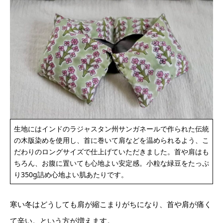
生地にはインドのラジャスタン州サンガネールで作られた伝統
の木版染めを使用し、首に巻いて肩などを温められるよう、こ
だわりのロングサイズで仕上げていただきました。首や肩はも
ちろん、お腹に置いても心地よい安定感。小粒な緑豆をたっぷ
り350g詰め心地よい肌あたりです。
寒い冬はどうしても肩が縮こまりがちになり、首や肩が痛く
て辛い。という方が増えます。