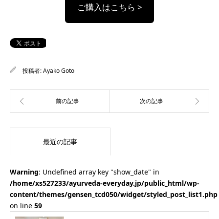
ご購入はこちら >
投稿者:
Ayako Goto
最近の記事
Warning
: Undefined array key "show_date" in
/home/xs527233/ayurveda-everyday.jp/public_html/wp-
content/themes/gensen_tcd050/widget/styled_post_list1.php
on line
59