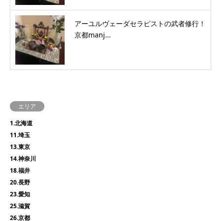
アーユルヴェーダセラピストの武者修行！
京都manj...
エリア
1.北海道
11.埼玉
13.東京
14.神奈川
18.福井
20.長野
23.愛知
25.滋賀
26.京都