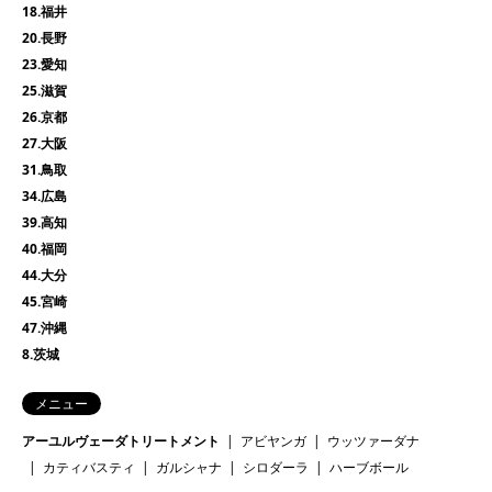
18.福井
20.長野
23.愛知
25.滋賀
26.京都
27.大阪
31.鳥取
34.広島
39.高知
40.福岡
44.大分
45.宮崎
47.沖縄
8.茨城
メニュー
アーユルヴェーダトリートメント
アビヤンガ
ウッツァーダナ
カティバスティ
ガルシャナ
シロダーラ
ハーブボール