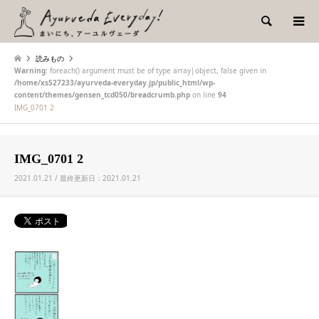
検索
読みもの
Warning
: foreach() argument must be of type array|object, false given in
/home/xs527233/ayurveda-everyday.jp/public_html/wp-
content/themes/gensen_tcd050/breadcrumb.php
on line
94
IMG_0701 2
IMG_0701 2
2021.01.21 / 最終更新日：2021.01.21