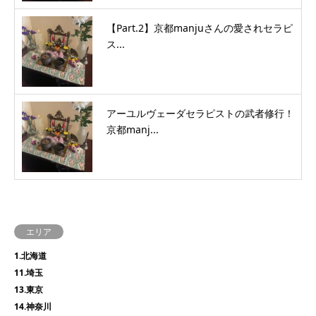
【Part.2】京都manjuさんの愛されセラピ
ス...
アーユルヴェーダセラピストの武者修行！
京都manj...
エリア
1.北海道
11.埼玉
13.東京
14.神奈川