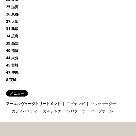
25.滋賀
26.京都
27.大阪
31.鳥取
34.広島
39.高知
40.福岡
44.大分
45.宮崎
47.沖縄
8.茨城
メニュー
アーユルヴェーダトリートメント
アビヤンガ
ウッツァーダナ
カティバスティ
ガルシャナ
シロダーラ
ハーブボール