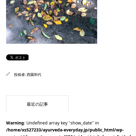
投稿者:
西園和代
最近の記事
Warning
: Undefined array key "show_date" in
/home/xs527233/ayurveda-everyday.jp/public_html/wp-