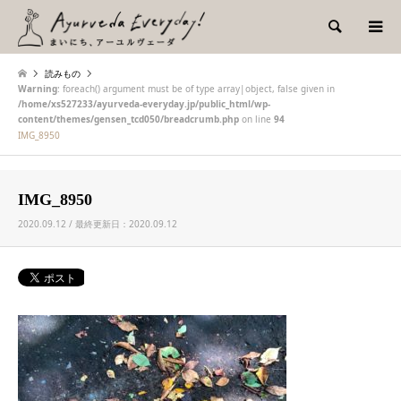
検索
読みもの
Warning
: foreach() argument must be of type array|object, false given in
/home/xs527233/ayurveda-everyday.jp/public_html/wp-
content/themes/gensen_tcd050/breadcrumb.php
on line
94
IMG_8950
IMG_8950
2020.09.12 / 最終更新日：2020.09.12