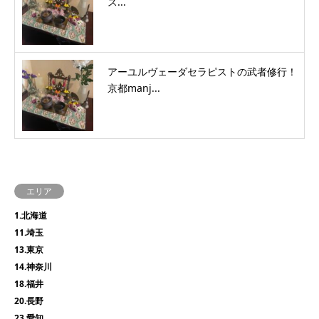
ス...
アーユルヴェーダセラピストの武者修行！
京都manj...
エリア
1.北海道
11.埼玉
13.東京
14.神奈川
18.福井
20.長野
23.愛知