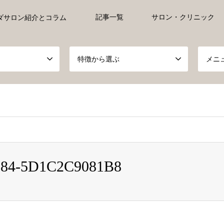
記事一覧
サロン・クリニック
ダサロン紹介とコラム
特徴から選ぶ
メニ
ct, false given in
/home/xs527233/ayurveda-everyday.jp/public_h
E84-5D1C2C9081B8