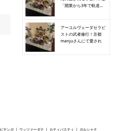
「開業から3年で軌道…
アーユルヴェーダセラピ
ストの武者修行！京都
manjuさんにて愛され
セ…
ビヤンガ
ウッツァーダナ
カティバスティ
ガルシャナ