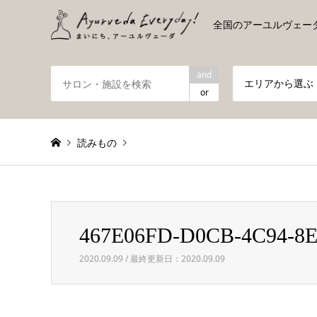
全国のアーユルヴェー
and
エリアから選ぶ
or
読みもの
Warning
: foreach() argument must be of type array|obje
467E06FD-D0CB-4C94-8
467E06FD-D0CB-4C94-8E84-5D1C2C9081B8
2020.09.09 / 最終更新日：2020.09.09