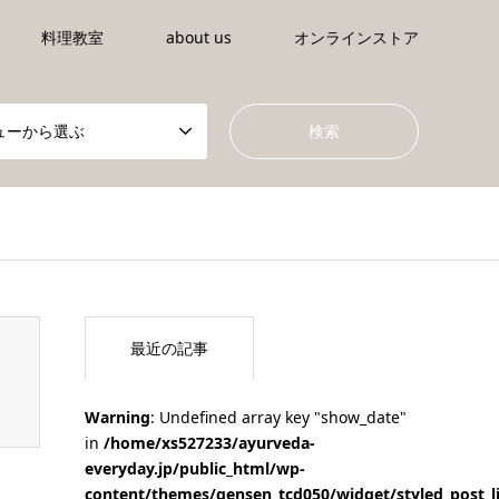
料理教室
about us
オンラインストア
ューから選ぶ
tml/wp-content/themes/gensen_tcd050/breadcrumb.php
on li
最近の記事
Warning
: Undefined array key "show_date"
in
/home/xs527233/ayurveda-
everyday.jp/public_html/wp-
content/themes/gensen_tcd050/widget/styled_post_l