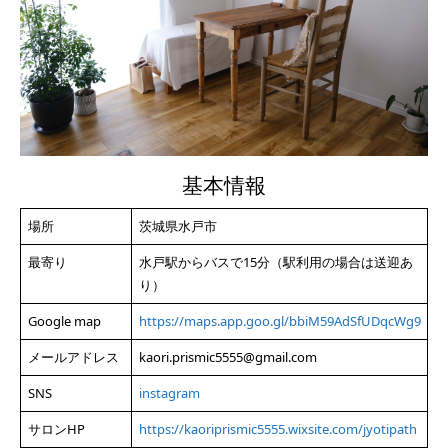
基本情報
場所
茨城県水戸市
最寄り
水戸駅からバスで15分（駅利用の場合は送迎あ
り）
Google map
https://maps.app.goo.gl/bbiM59AdSfUDqcWg9
メールアドレス
kaori.prismic5555@gmail.com
SNS
instagram
サロンHP
https://kaoriprismic5555.wixsite.com/jyotipath