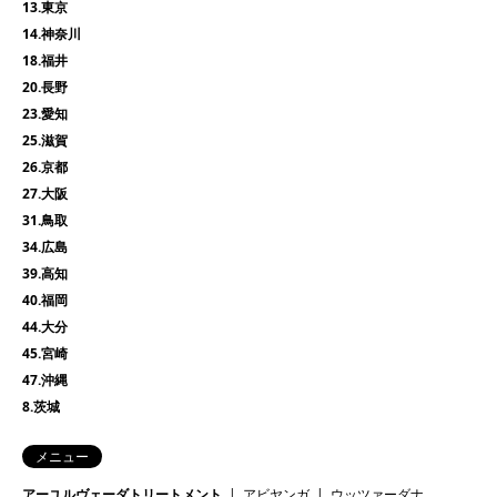
13.東京
14.神奈川
18.福井
20.長野
23.愛知
25.滋賀
26.京都
27.大阪
31.鳥取
34.広島
39.高知
40.福岡
44.大分
45.宮崎
47.沖縄
8.茨城
メニュー
アーユルヴェーダトリートメント
アビヤンガ
ウッツァーダナ