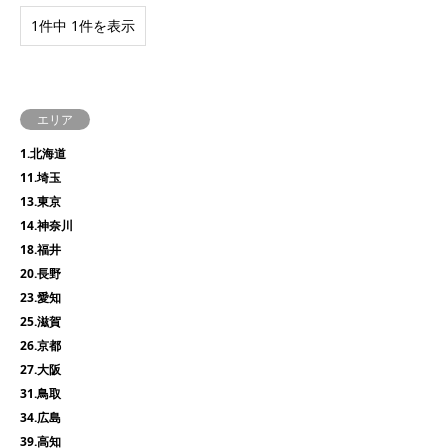
1件中 1件を表示
エリア
1.北海道
11.埼玉
13.東京
14.神奈川
18.福井
20.長野
23.愛知
25.滋賀
26.京都
27.大阪
31.鳥取
34.広島
39.高知