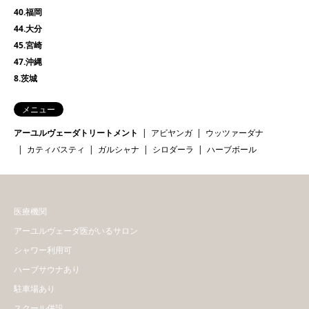
40.福岡
44.大分
45.宮崎
47.沖縄
8.茨城
メニュー
アーユルヴェーダトリートメント
アビヤンガ
ウッツァーダナ
カティバスティ
ガルシャナ
シロダーラ
ハーブボール
医療機関
アーユルヴェーダ医がいるサロン
シャワー利用可
ハーブサウナあり
駐車場あり
スクール併設