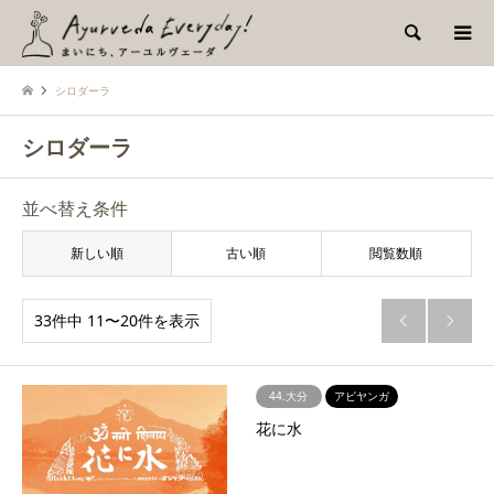
検索
シロダーラ
シロダーラ
並べ替え条件
新しい順
古い順
閲覧数順
33件中 11〜20件を表示


44.大分
アビヤンガ
花に水