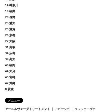
14.神奈川
18.福井
20.長野
23.愛知
25.滋賀
26.京都
27.大阪
31.鳥取
34.広島
39.高知
40.福岡
44.大分
45.宮崎
47.沖縄
8.茨城
メニュー
アーユルヴェーダトリートメント
アビヤンガ
ウッツァーダナ