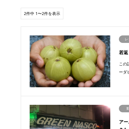
2件中 1〜2件を表示
レ
若返
この
ーダ
アー