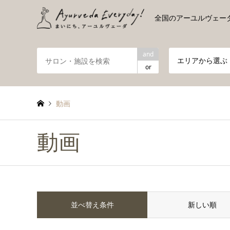
全国のアーユルヴェー
and
エリアから選ぶ
or
動画
動画
並べ替え条件
新しい順